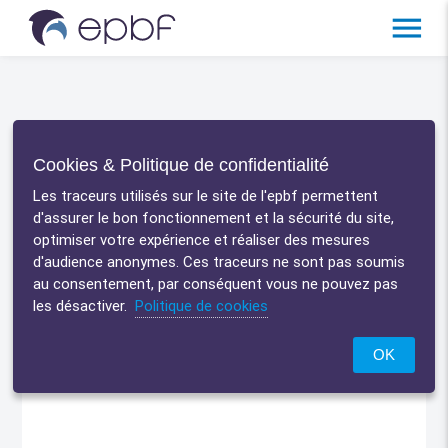
menu
Kyriba
Accueil
/
partnership
/
Cookies & Politique de confidentialité
Les traceurs utilisés sur le site de l'epbf permettent
d'assurer le bon fonctionnement et la sécurité du site,
optimiser votre expérience et réaliser des mesures
Faits & Chiffres
d'audience anonymes. Ces traceurs ne sont pas soumis
au consentement, par conséquent vous ne pouvez pas
Application de gestion de trésorerie en mode SaaS
les désactiver.
Politique de cookies
Utilisée dans plus de 100 pays
OK
de
BRED est actionnaire de Kyriba
 les
nciers,